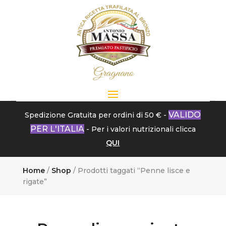
VALIDO
Spedizione Gratuita per ordini di 50 € -
PER L'ITALIA
- Per i valori nutrizionali clicca
QUI
Home
/
Shop
/ Prodotti taggati “Penne lisce e
rigate”