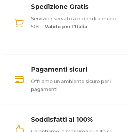
del
Spedizione Gratis
prodotto
Servizio riservato a ordini di almeno

50€ -
Valido per l'Italia
Pagamenti sicuri

Offriamo un ambiente sicuro per i
pagamenti
Soddisfatti al 100%

Garantiamo la massima qualità su