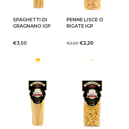
SPAGHETTI DI
PENNE LISCE O
GRAGNANO IGP
RIGATE IGP
Il
Il
€
3,50
€
2,20
€
2,50
prezzo
prezzo
originale
attuale
Questo
era:
è:
prodotto
€2,50.
€2,20.
ha
più
varianti.
Le
opzioni
possono
essere
scelte