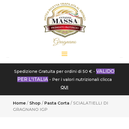
VALIDO
Spedizione Gratuita per ordini di 50 € -
PER L'ITALIA
- Per i valori nutrizionali clicca
QUI
Home
/
Shop
/
Pasta Corta
/ SCIALATIELLI DI
GRAGNANO IGP