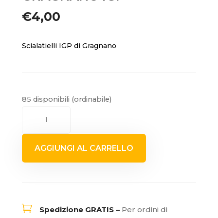
€
4,00
Scialatielli IGP di Gragnano
85 disponibili (ordinabile)
SCIALATIELLI
DI
GRAGNANO
AGGIUNGI AL CARRELLO
IGP
quantità

Spedizione GRATIS –
Per ordini di