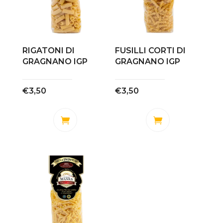
possono
essere
scelte
nella
RIGATONI DI
FUSILLI CORTI DI
GRAGNANO IGP
GRAGNANO IGP
pagina
del
prodotto
€
3,50
€
3,50