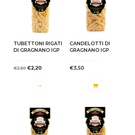
TUBETTONI RIGATI
CANDELOTTI DI
DI GRAGNANO IGP
GRAGNANO IGP
Il
Il
€
2,20
€
3,50
€
2,50
prezzo
prezzo
originale
attuale
Questo
era:
è:
prodotto
€2,50.
€2,20.
ha
più
varianti.
Le
opzioni