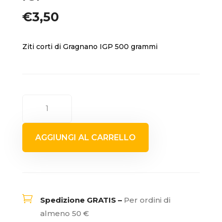
€
3,50
Ziti corti di Gragnano IGP 500 grammi
ZITI
CORTI
DI
AGGIUNGI AL CARRELLO
GRAGNANO
IGP
quantità

Spedizione GRATIS –
Per ordini di
almeno 50 €