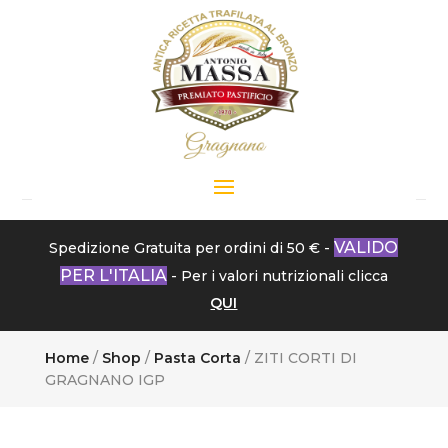
VALIDO
Spedizione Gratuita per ordini di 50 € -
PER L'ITALIA
- Per i valori nutrizionali clicca
QUI
Home
/
Shop
/
Pasta Corta
/ ZITI CORTI DI
GRAGNANO IGP